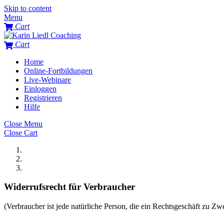
Skip to content
Menu
Cart
Cart
Home
Online-Fortbildungen
Live-Webinare
Einloggen
Registrieren
Hilfe
Close Menu
Close Cart
Home
/
Widerrufsbelehrung
Widerrufsrecht für Verbraucher
(Verbraucher ist jede natürliche Person, die ein Rechtsgeschäft zu Z