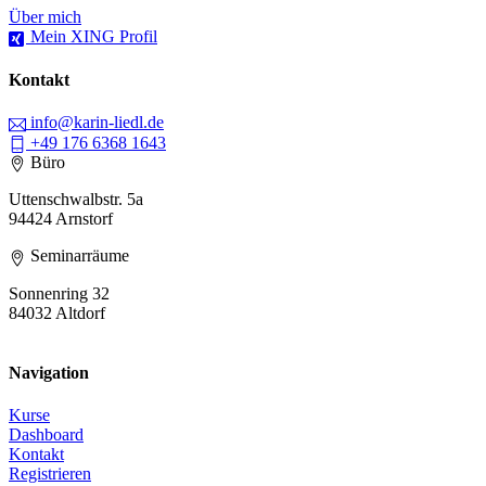
Über mich
Mein XING Profil
Kontakt
info@karin-liedl.de
+49 176 6368 1643
Büro
Uttenschwalbstr. 5a
94424 Arnstorf
Seminarräume
Sonnenring 32
84032 Altdorf
Navigation
Kurse
Dashboard
Kontakt
Registrieren